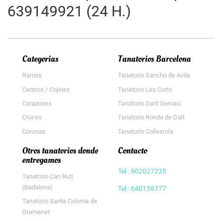
639149921 (24 H.)
Categorias
Tanatorios Barcelona
Ramos
Tanatorio Sancho de Avila
Centros / Cojines
Tanatorio Les Corts
Corazones
Tanatorio Sant Gervasi
Cruces
Tanatorio Ronda de Dalt
Coronas
Tanatorio Collserola
Otros tanatorios donde
Contacto
entregamos
Tel : 902027235
Tanatorio Can Ruti
(Badalona)
Tel : 640158777
Tanatorio Santa Coloma de
Gramenet