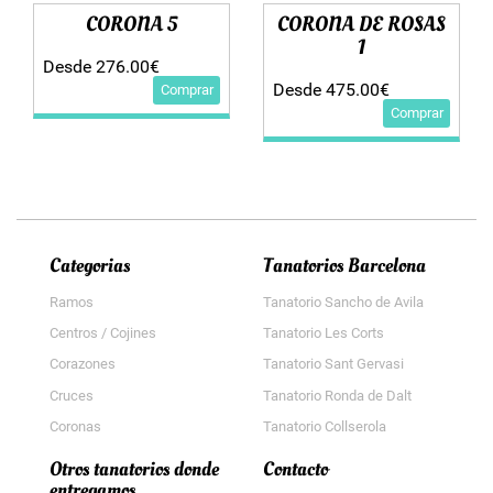
CORONA 5
CORONA DE ROSAS
1
Desde 276.00€
Desde 475.00€
Comprar
Comprar
Categorias
Tanatorios Barcelona
Ramos
Tanatorio Sancho de Avila
Centros / Cojines
Tanatorio Les Corts
Corazones
Tanatorio Sant Gervasi
Cruces
Tanatorio Ronda de Dalt
Coronas
Tanatorio Collserola
Otros tanatorios donde
Contacto
entregamos