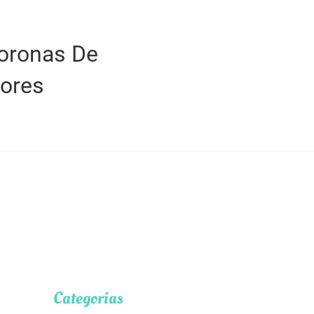
oronas De
lores
Categorias