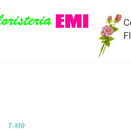
C
F
T-810