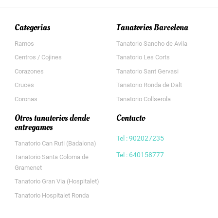
Categorias
Tanatorios Barcelona
Ramos
Tanatorio Sancho de Avila
Centros / Cojines
Tanatorio Les Corts
Corazones
Tanatorio Sant Gervasi
Cruces
Tanatorio Ronda de Dalt
Coronas
Tanatorio Collserola
Otros tanatorios donde
Contacto
entregamos
Tel : 902027235
Tanatorio Can Ruti (Badalona)
Tel : 640158777
Tanatorio Santa Coloma de
Gramenet
Tanatorio Gran Via (Hospitalet)
Tanatorio Hospitalet Ronda