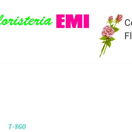
C
F
T-860