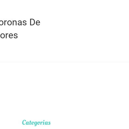
oronas De
lores
Categorias