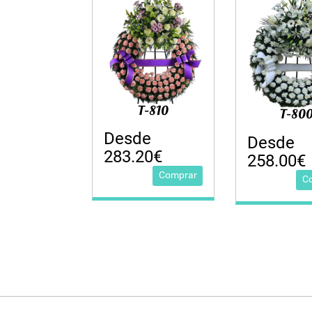
T-810
T-80
Desde
Desde
283.20€
258.00€
Comprar
C