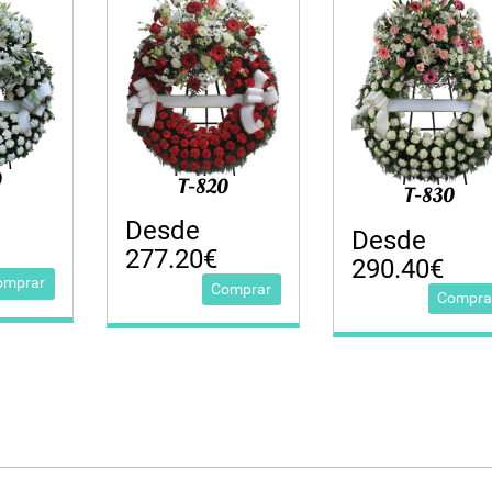
0
T-820
T-830
Desde
Desde
277.20€
290.40€
omprar
Comprar
Compra