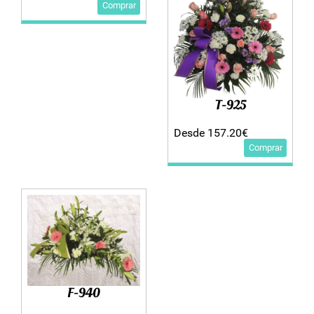
Comprar
T-925
Desde 157.20€
Comprar
F-940