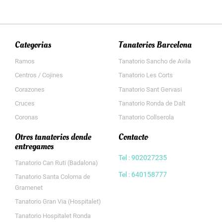
Categorias
Tanatorios Barcelona
Ramos
Tanatorio Sancho de Avila
Centros / Cojines
Tanatorio Les Corts
Corazones
Tanatorio Sant Gervasi
Cruces
Tanatorio Ronda de Dalt
Coronas
Tanatorio Collserola
Otros tanatorios donde
Contacto
entregamos
Tel : 902027235
Tanatorio Can Ruti (Badalona)
Tel : 640158777
Tanatorio Santa Coloma de
Gramenet
Tanatorio Gran Via (Hospitalet)
Tanatorio Hospitalet Ronda