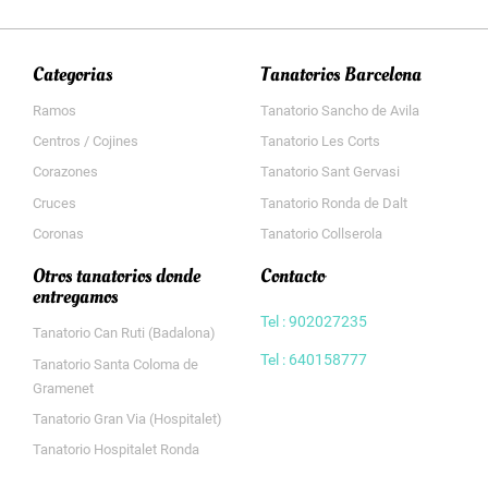
Categorias
Tanatorios Barcelona
Ramos
Tanatorio Sancho de Avila
Centros / Cojines
Tanatorio Les Corts
Corazones
Tanatorio Sant Gervasi
Cruces
Tanatorio Ronda de Dalt
Coronas
Tanatorio Collserola
Otros tanatorios donde
Contacto
entregamos
Tel : 902027235
Tanatorio Can Ruti (Badalona)
Tel : 640158777
Tanatorio Santa Coloma de
Gramenet
Tanatorio Gran Via (Hospitalet)
Tanatorio Hospitalet Ronda